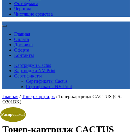
Фотобумага
Чернила
Чистящие средства
Главная
Оплата
Доставка
Оферта
Контакты
Картриджи Cactus
Картриджи NV Print
Сертификаты
Сертификаты Cactus
Сертификаты NV Print
Главная
/
Тонер-картридж
/ Тонер-картридж CACTUS (CS-
O301BK)
Распродажа!
Тонер-картридж CACTUS