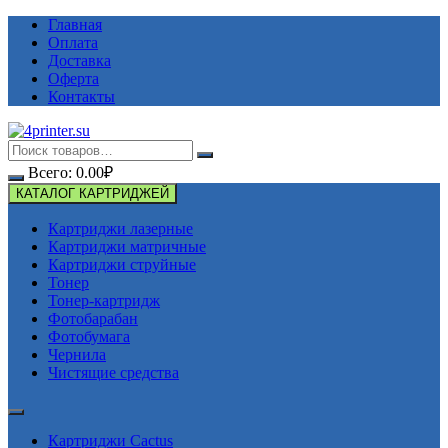
Перейти
Главная
к
Оплата
содержимому
Доставка
Оферта
Контакты
Всего:
0.00
₽
КАТАЛОГ КАРТРИДЖЕЙ
Картриджи лазерные
Картриджи матричные
Картриджи струйные
Тонер
Тонер-картридж
Фотобарабан
Фотобумага
Чернила
Чистящие средства
Картриджи Cactus