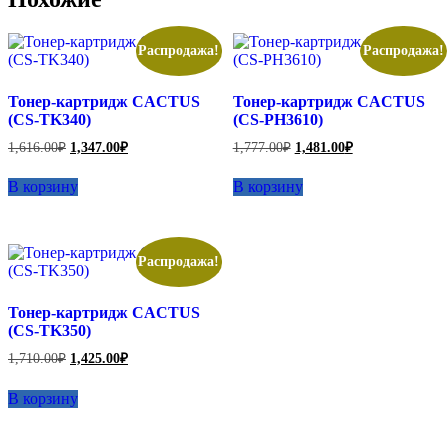
Распродажа!
Распродажа!
Тонер-картридж CACTUS
Тонер-картридж CACTUS
(CS-TK340)
(CS-PH3610)
Первоначальная
Текущая
Первоначальная
Текущая
1,616.00
₽
1,347.00
₽
1,777.00
₽
1,481.00
₽
цена
цена:
цена
цена:
составляла
составляла
1,347.00₽.
1,481.00₽.
В корзину
В корзину
1,616.00₽.
1,777.00₽.
Распродажа!
Тонер-картридж CACTUS
(CS-TK350)
Первоначальная
Текущая
1,710.00
₽
1,425.00
₽
цена
цена:
составляла
1,425.00₽.
В корзину
1,710.00₽.