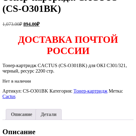
(CS-O301BK)
Первоначальная
Текущая
1,073.00
₽
894.00
₽
цена
цена:
составляла
894.00₽.
ДОСТАВКА ПОЧТОЙ
1,073.00₽.
РОССИИ
Тонер-картридж CACTUS (CS-O301BK) для OKI C301/321,
черный, ресурс 2200 стр.
Нет в наличии
Артикул:
CS-O301BK
Категория:
Тонер-картридж
Метка:
Cactus
Описание
Детали
Описание