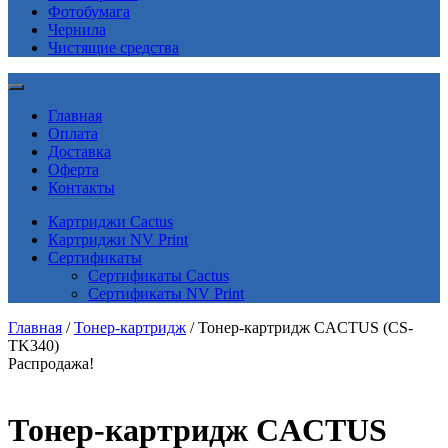
Фотобумага
Чернила
Чистящие средства
Главная
Оплата
Доставка
Оферта
Контакты
Картриджи Cactus
Картриджи NV Print
Сертификаты
Сертификаты Cactus
Сертификаты NV Print
Главная
/
Тонер-картридж
/ Тонер-картридж CACTUS (CS-
TK340)
Распродажа!
Тонер-картридж CACTUS