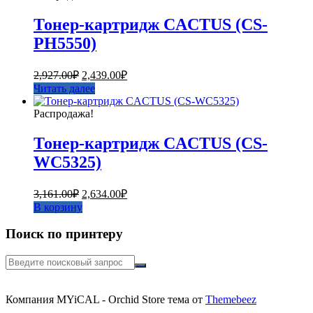
Тонер-картридж CACTUS (CS-
PH5550)
Первоначальная
Текущая
2,927.00
₽
2,439.00
₽
цена
цена:
Читать далее
составляла
2,439.00₽.
2,927.00₽.
Распродажа!
Тонер-картридж CACTUS (CS-
WC5325)
Первоначальная
Текущая
3,161.00
₽
2,634.00
₽
цена
цена:
В корзину
составляла
2,634.00₽.
3,161.00₽.
Поиск по принтеру
Искать:
Компания MYiCAL - Orchid Store тема от
Themebeez