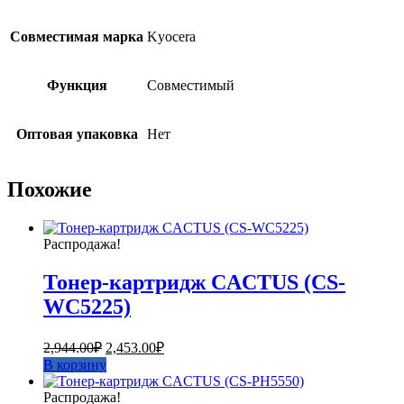
Совместимая марка
Kyocera
Функция
Совместимый
Оптовая упаковка
Нет
Похожие
Распродажа!
Тонер-картридж CACTUS (CS-
WC5225)
Первоначальная
Текущая
2,944.00
₽
2,453.00
₽
цена
цена:
В корзину
составляла
2,453.00₽.
2,944.00₽.
Распродажа!