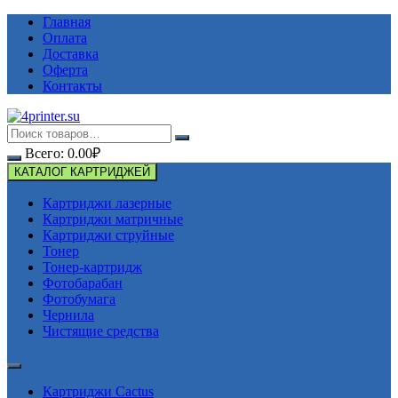
Перейти
Главная
к
Оплата
содержимому
Доставка
Оферта
Контакты
Всего:
0.00
₽
КАТАЛОГ КАРТРИДЖЕЙ
Картриджи лазерные
Картриджи матричные
Картриджи струйные
Тонер
Тонер-картридж
Фотобарабан
Фотобумага
Чернила
Чистящие средства
Картриджи Cactus