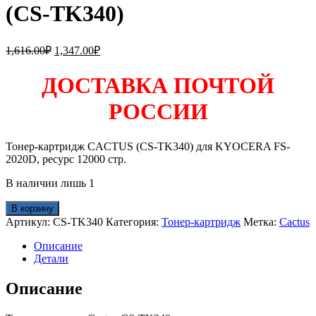
(CS-TK340)
Первоначальная
Текущая
1,616.00
₽
1,347.00
₽
цена
цена:
составляла
1,347.00₽.
ДОСТАВКА ПОЧТОЙ
1,616.00₽.
РОССИИ
Тонер-картридж CACTUS (CS-TK340) для KYOCERA FS-
2020D, ресурс 12000 стр.
В наличии лишь 1
Количество
В корзину
товара
Артикул:
CS-TK340
Категория:
Тонер-картридж
Метка:
Cactus
Тонер-
картридж
Описание
CACTUS
Детали
(CS-
TK340)
Описание