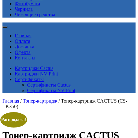
Фотобумага
Чернила
Чистящие средства
Главная
Оплата
Доставка
Оферта
Контакты
Картриджи Cactus
Картриджи NV Print
Сертификаты
Сертификаты Cactus
Сертификаты NV Print
Главная
/
Тонер-картридж
/ Тонер-картридж CACTUS (CS-
TK350)
Распродажа!
Тонер-картридж CACTUS