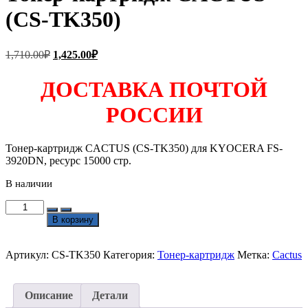
(CS-TK350)
Первоначальная
Текущая
1,710.00
₽
1,425.00
₽
цена
цена:
составляла
1,425.00₽.
ДОСТАВКА ПОЧТОЙ
1,710.00₽.
РОССИИ
Тонер-картридж CACTUS (CS-TK350) для KYOCERA FS-
3920DN, ресурс 15000 стр.
В наличии
Количество
товара
В корзину
Тонер-
картридж
CACTUS
Артикул:
CS-TK350
Категория:
Тонер-картридж
Метка:
Cactus
(CS-
TK350)
Описание
Детали