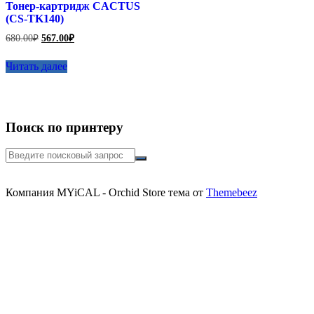
Тонер-картридж CACTUS
(CS-TK140)
Первоначальная
Текущая
680.00
₽
567.00
₽
цена
цена:
составляла
567.00₽.
Читать далее
680.00₽.
Поиск по принтеру
Искать:
Компания MYiCAL - Orchid Store тема от
Themebeez