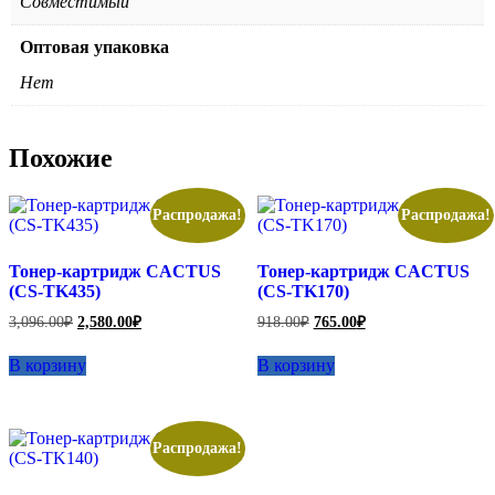
Совместимый
Оптовая упаковка
Нет
Похожие
Распродажа!
Распродажа!
Тонер-картридж CACTUS
Тонер-картридж CACTUS
(CS-TK435)
(CS-TK170)
Первоначальная
Текущая
Первоначальная
Текущая
3,096.00
₽
2,580.00
₽
918.00
₽
765.00
₽
цена
цена:
цена
цена:
составляла
составляла
2,580.00₽.
765.00₽.
В корзину
В корзину
3,096.00₽.
918.00₽.
Распродажа!