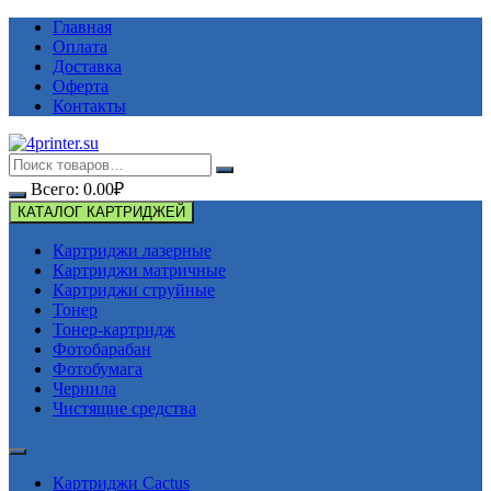
Перейти
Главная
к
Оплата
содержимому
Доставка
Оферта
Контакты
Всего:
0.00
₽
КАТАЛОГ КАРТРИДЖЕЙ
Картриджи лазерные
Картриджи матричные
Картриджи струйные
Тонер
Тонер-картридж
Фотобарабан
Фотобумага
Чернила
Чистящие средства
Картриджи Cactus