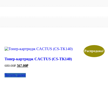
Распродажа!
Тонер-картридж CACTUS (CS-TK140)
Первоначальная
Текущая
680.00
₽
567.00
₽
цена
цена:
составляла
567.00₽.
Читать далее
680.00₽.