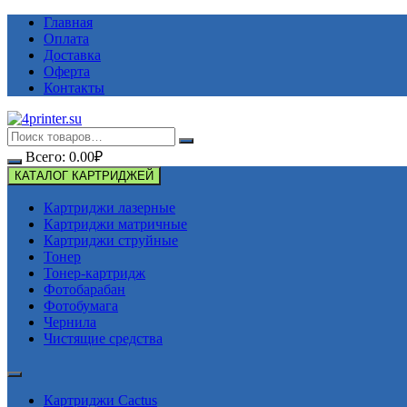
Перейти
Главная
к
Оплата
содержимому
Доставка
Оферта
Контакты
Всего:
0.00
₽
КАТАЛОГ КАРТРИДЖЕЙ
Картриджи лазерные
Картриджи матричные
Картриджи струйные
Тонер
Тонер-картридж
Фотобарабан
Фотобумага
Чернила
Чистящие средства
Картриджи Cactus