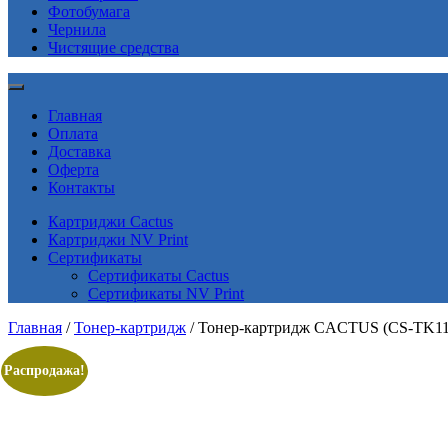
Фотобумага
Чернила
Чистящие средства
Главная
Оплата
Доставка
Оферта
Контакты
Картриджи Cactus
Картриджи NV Print
Сертификаты
Сертификаты Cactus
Сертификаты NV Print
Главная
/
Тонер-картридж
/ Тонер-картридж CACTUS (CS-TK11
Распродажа!