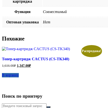
картриджа
Функция
Совместимый
Оптовая упаковка
Нет
Похожие
Распродажа!
Тонер-картридж CACTUS (CS-TK340)
Первоначальная
Текущая
1,616.00
₽
1,347.00
₽
цена
цена:
составляла
1,347.00₽.
В корзину
1,616.00₽.
Поиск по принтеру
Искать: