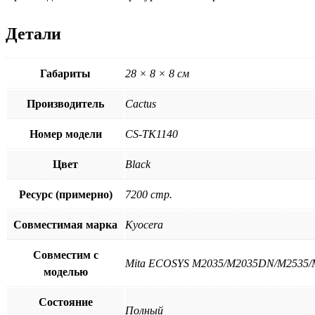
Детали
Габариты
28 × 8 × 8 см
Производитель
Cactus
Номер модели
CS-TK1140
Цвет
Black
Ресурс (примерно)
7200 стр.
Совместимая марка
Kyocera
Совместим с
Mita ECOSYS M2035/M2035DN/M2535/M
моделью
Состояние
Полный