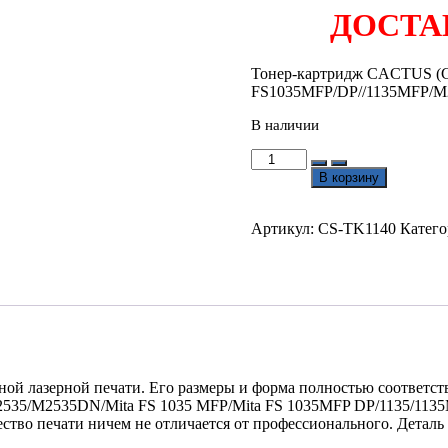
составляла
765.00₽.
ДОСТА
918.00₽.
Тонер-картридж CACTUS (
FS1035MFP/DP//1135MFP/M20
В наличии
Количество
товара
В корзину
Тонер-
картридж
CACTUS
Артикул:
CS-TK1140
Катего
(CS-
TK1140)
ной лазерной печати. Его размеры и форма полностью соответст
35/M2535DN/Mita FS 1035 MFP/Mita FS 1035MFP DP/1135/1135
ество печати ничем не отличается от профессионального. Детал