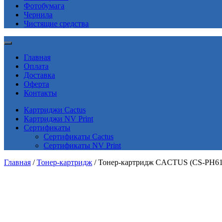
Фотобумага
Чернила
Чистящие средства
Главная
Оплата
Доставка
Оферта
Контакты
Картриджи Cactus
Картриджи NV Print
Сертификаты
Сертификаты Cactus
Сертификаты NV Print
Главная
/
Тонер-картридж
/ Тонер-картридж CACTUS (CS-PH6