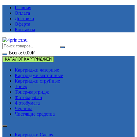
Перейти
Главная
к
Оплата
содержимому
Доставка
Оферта
Контакты
Всего:
0.00
₽
КАТАЛОГ КАРТРИДЖЕЙ
Картриджи лазерные
Картриджи матричные
Картриджи струйные
Тонер
Тонер-картридж
Фотобарабан
Фотобумага
Чернила
Чистящие средства
Картриджи Cactus