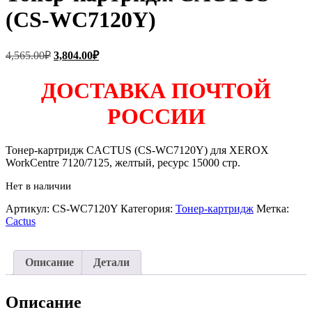
(CS-WC7120Y)
Первоначальная
Текущая
4,565.00
₽
3,804.00
₽
цена
цена:
составляла
3,804.00₽.
ДОСТАВКА ПОЧТОЙ
4,565.00₽.
РОССИИ
Тонер-картридж CACTUS (CS-WC7120Y) для XEROX
WorkCentre 7120/7125, желтый, ресурс 15000 стр.
Нет в наличии
Артикул:
CS-WC7120Y
Категория:
Тонер-картридж
Метка:
Cactus
Описание
Детали
Описание