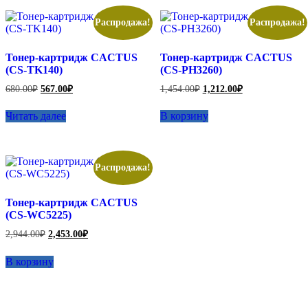
Распродажа!
Распродажа!
Тонер-картридж CACTUS
Тонер-картридж CACTUS
(CS-TK140)
(CS-PH3260)
Первоначальная
Текущая
Первоначальная
Текущая
680.00
₽
567.00
₽
1,454.00
₽
1,212.00
₽
цена
цена:
цена
цена:
составляла
составляла
567.00₽.
1,212.00₽.
Читать далее
В корзину
680.00₽.
1,454.00₽.
Распродажа!
Тонер-картридж CACTUS
(CS-WC5225)
Первоначальная
Текущая
2,944.00
₽
2,453.00
₽
цена
цена:
составляла
2,453.00₽.
В корзину
2,944.00₽.