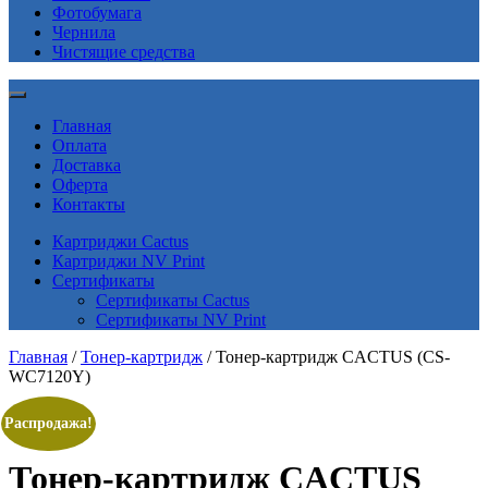
Фотобумага
Чернила
Чистящие средства
Главная
Оплата
Доставка
Оферта
Контакты
Картриджи Cactus
Картриджи NV Print
Сертификаты
Сертификаты Cactus
Сертификаты NV Print
Главная
/
Тонер-картридж
/ Тонер-картридж CACTUS (CS-
WC7120Y)
Распродажа!
Тонер-картридж CACTUS