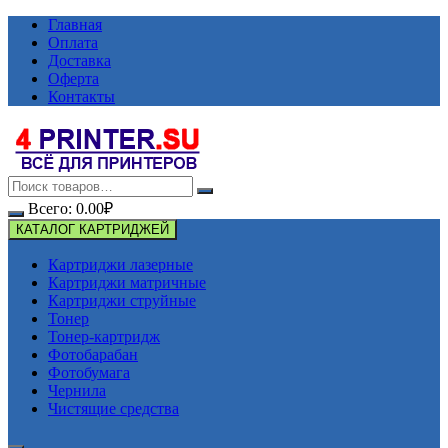
Перейти
Главная
к
Оплата
содержимому
Доставка
Оферта
Контакты
Всего:
0.00
₽
КАТАЛОГ КАРТРИДЖЕЙ
Картриджи лазерные
Картриджи матричные
Картриджи струйные
Тонер
Тонер-картридж
Фотобарабан
Фотобумага
Чернила
Чистящие средства