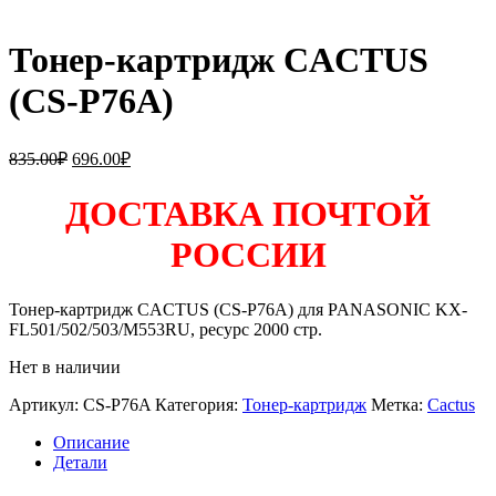
Тонер-картридж CACTUS
(CS-P76A)
Первоначальная
Текущая
835.00
₽
696.00
₽
цена
цена:
составляла
696.00₽.
ДОСТАВКА ПОЧТОЙ
835.00₽.
РОССИИ
Тонер-картридж CACTUS (CS-P76A) для PANASONIC KX-
FL501/502/503/M553RU, ресурс 2000 стр.
Нет в наличии
Артикул:
CS-P76A
Категория:
Тонер-картридж
Метка:
Cactus
Описание
Детали