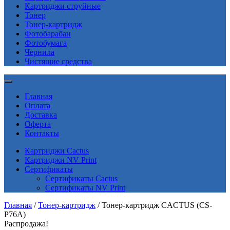
Картриджи струйные
Тонер
Тонер-картридж
Фотобарабан
Фотобумага
Чернила
Чистящие средства
Главная
Оплата
Доставка
Оферта
Контакты
Картриджи Cactus
Картриджи NV Print
Сертификаты
Сертификаты Cactus
Сертификаты NV Print
Главная
/
Тонер-картридж
/ Тонер-картридж CACTUS (CS-
P76A)
Распродажа!