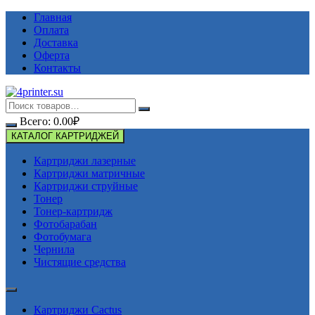
Перейти
Главная
к
Оплата
содержимому
Доставка
Оферта
Контакты
Всего:
0.00
₽
КАТАЛОГ КАРТРИДЖЕЙ
Картриджи лазерные
Картриджи матричные
Картриджи струйные
Тонер
Тонер-картридж
Фотобарабан
Фотобумага
Чернила
Чистящие средства
Картриджи Cactus