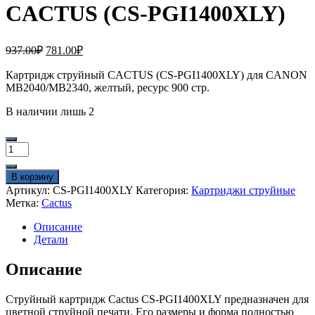
CACTUS (CS-PGI1400XLY)
Первоначальная
Текущая
937.00
₽
781.00
₽
цена
цена:
составляла
Картридж струйный CACTUS (CS-PGI1400XLY) для CANON
781.00₽.
МВ2040/МВ2340, желтый, ресурс 900 стр.
937.00₽.
В наличии лишь 2
Количество
товара
Картридж
В корзину
струйный
Артикул:
CS-PGI1400XLY
Категория:
Картриджи струйные
CACTUS
Метка:
Cactus
(CS-
PGI1400XLY)
Описание
Детали
Описание
Струйный картридж Cactus CS-PGI1400XLY предназначен для
цветной струйной печати. Его размеры и форма полностью