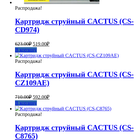
Распродажа!
Картридж струйный CACTUS (CS-
CD974)
Первоначальная
Текущая
623.00
₽
519.00
₽
цена
цена:
В корзину
составляла
519.00₽.
623.00₽.
Распродажа!
Картридж струйный CACTUS (CS-
CZ109AE)
Первоначальная
Текущая
710.00
₽
592.00
₽
цена
цена:
В корзину
составляла
592.00₽.
710.00₽.
Распродажа!
Картридж струйный CACTUS (CS-
C8765)