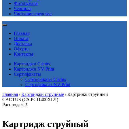
Фотобумага
Чернила
Чистящие средства
Главная
Оплата
Доставка
Оферта
Контакты
Картриджи Cactus
Картриджи NV Print
Сертификаты
Сертификаты Cactus
Сертификаты NV Print
Главная
/
Картриджи струйные
/ Картридж струйный
CACTUS (CS-PGI1400XLY)
Распродажа!
Картридж струйный