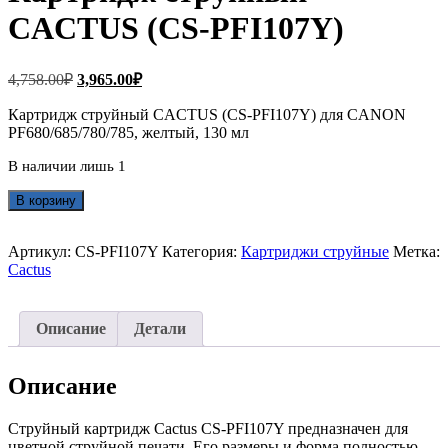
CACTUS (CS-PFI107Y)
Первоначальная
Текущая
4,758.00
₽
3,965.00
₽
цена
цена:
составляла
Картридж струйный CACTUS (CS-PFI107Y) для CANON
3,965.00₽.
PF680/685/780/785, желтый, 130 мл
4,758.00₽.
В наличии лишь 1
Количество
В корзину
товара
Картридж
струйный
Артикул:
CS-PFI107Y
Категория:
Картриджи струйные
Метка:
CACTUS
Cactus
(CS-
PFI107Y)
Описание
Детали
Описание
Струйный картридж Cactus CS-PFI107Y предназначен для
цветной струйной печати. Его размеры и форма полностью