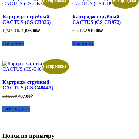
Распродажа!
Распродажа!
Картридж струйный
Картридж струйный
CACTUS (CS-CB336)
CACTUS (CS-CD972)
Первоначальная
Текущая
Первоначальная
Текущая
1,243.00
₽
1,036.00
₽
623.00
₽
519.00
₽
цена
цена:
цена
цена:
составляла
составляла
1,036.00₽.
519.00₽.
В корзину
В корзину
1,243.00₽.
623.00₽.
Распродажа!
Картридж струйный
CACTUS (CS-C4844A)
Первоначальная
Текущая
584.00
₽
487.00
₽
цена
цена:
составляла
487.00₽.
Читать далее
584.00₽.
Поиск по принтеру