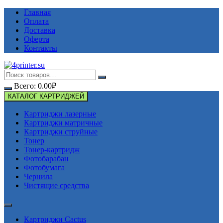
Перейти
Главная
к
Оплата
содержимому
Доставка
Оферта
Контакты
Всего:
0.00
₽
КАТАЛОГ КАРТРИДЖЕЙ
Картриджи лазерные
Картриджи матричные
Картриджи струйные
Тонер
Тонер-картридж
Фотобарабан
Фотобумага
Чернила
Чистящие средства
Картриджи Cactus