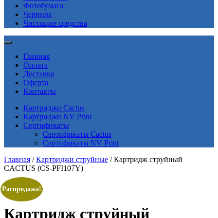
Фотобумага
Чернила
Чистящие средства
Главная
Оплата
Доставка
Оферта
Контакты
Картриджи Cactus
Картриджи NV Print
Сертификаты
Сертификаты Cactus
Сертификаты NV Print
Главная
/
Картриджи струйные
/ Картридж струйный
CACTUS (CS-PFI107Y)
Распродажа!
Картридж струйный