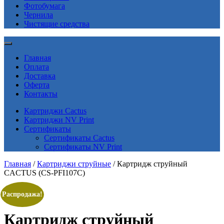
Фотобумага
Чернила
Чистящие средства
Главная
Оплата
Доставка
Оферта
Контакты
Картриджи Cactus
Картриджи NV Print
Сертификаты
Сертификаты Cactus
Сертификаты NV Print
Главная
/
Картриджи струйные
/ Картридж струйный
CACTUS (CS-PFI107C)
Распродажа!
Картридж струйный