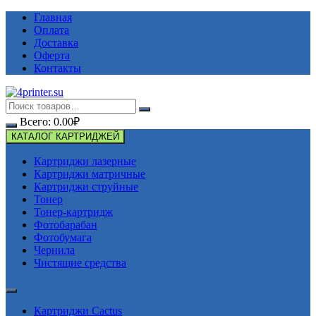
Перейти
Главная
к
Оплата
содержимому
Доставка
Оферта
Контакты
Всего:
0.00
₽
КАТАЛОГ КАРТРИДЖЕЙ
Картриджи лазерные
Картриджи матричные
Картриджи струйные
Тонер
Тонер-картридж
Фотобарабан
Фотобумага
Чернила
Чистящие средства
Картриджи Cactus