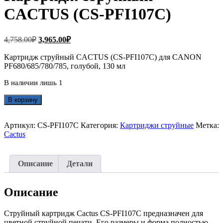
CACTUS (CS-PFI107C)
Первоначальная
Текущая
4,758.00
₽
3,965.00
₽
цена
цена:
составляла
Картридж струйный CACTUS (CS-PFI107C) для CANON
3,965.00₽.
PF680/685/780/785, голубой, 130 мл
4,758.00₽.
В наличии лишь 1
Количество
В корзину
товара
Картридж
струйный
Артикул:
CS-PFI107C
Категория:
Картриджи струйные
Метка:
CACTUS
Cactus
(CS-
PFI107C)
Описание
Детали
Описание
Струйный картридж Cactus CS-PFI107C предназначен для
цветной струйной печати. Его размеры и форма полностью