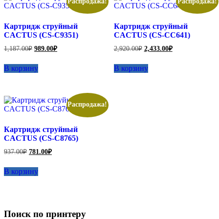
Распродажа!
Распродажа!
Картридж струйный
Картридж струйный
CACTUS (CS-C9351)
CACTUS (CS-CC641)
Первоначальная
Текущая
Первоначальная
Текущая
1,187.00
₽
989.00
₽
2,920.00
₽
2,433.00
₽
цена
цена:
цена
цена:
составляла
составляла
989.00₽.
2,433.00₽.
В корзину
В корзину
1,187.00₽.
2,920.00₽.
Распродажа!
Картридж струйный
CACTUS (CS-C8765)
Первоначальная
Текущая
937.00
₽
781.00
₽
цена
цена:
составляла
781.00₽.
В корзину
937.00₽.
Поиск по принтеру