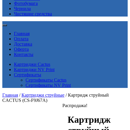
Фотобумага
Чернила
Чистящие средства
Главная
Оплата
Доставка
Оферта
Контакты
Картриджи Cactus
Картриджи NV Print
Сертификаты
Сертификаты Cactus
Сертификаты NV Print
Главная
/
Картриджи струйные
/ Картридж струйный
CACTUS (CS-F9J67A)
Распродажа!
Картридж