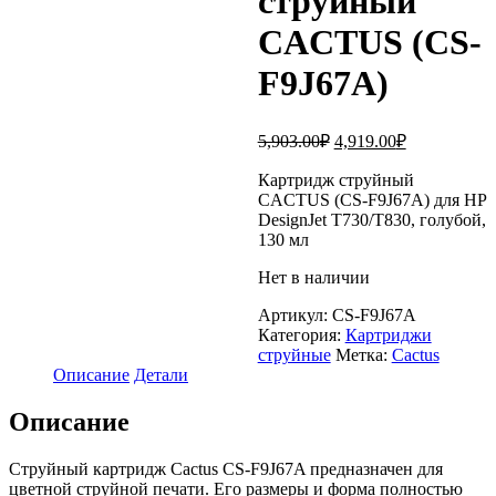
струйный
CACTUS (CS-
F9J67A)
Первоначальная
Текущая
5,903.00
₽
4,919.00
₽
цена
цена:
составляла
Картридж струйный
4,919.00₽.
CACTUS (CS-F9J67A) для HP
5,903.00₽.
DesignJet T730/T830, голубой,
130 мл
Нет в наличии
Артикул:
CS-F9J67A
Категория:
Картриджи
струйные
Метка:
Cactus
Описание
Детали
Описание
Струйный картридж Cactus CS-F9J67A предназначен для
цветной струйной печати. Его размеры и форма полностью