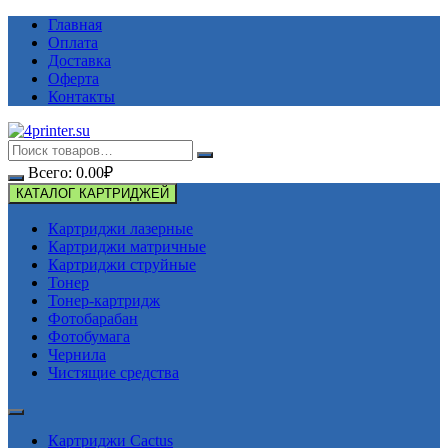
Перейти
Главная
к
Оплата
содержимому
Доставка
Оферта
Контакты
Всего:
0.00
₽
КАТАЛОГ КАРТРИДЖЕЙ
Картриджи лазерные
Картриджи матричные
Картриджи струйные
Тонер
Тонер-картридж
Фотобарабан
Фотобумага
Чернила
Чистящие средства
Картриджи Cactus