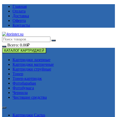
Перейти
Главная
к
Оплата
содержимому
Доставка
Оферта
Контакты
Всего:
0.00
₽
КАТАЛОГ КАРТРИДЖЕЙ
Картриджи лазерные
Картриджи матричные
Картриджи струйные
Тонер
Тонер-картридж
Фотобарабан
Фотобумага
Чернила
Чистящие средства
Картриджи Cactus