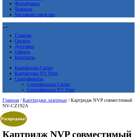
Фотобумага
Чернила
Чистящие средства
Главная
Оплата
Доставка
Оферта
Контакты
Картриджи Cactus
Картриджи NV Print
Сертификаты
Сертификаты Cactus
Сертификаты NV Print
Главная
/
Картриджи лазерные
/ Картридж NVP совместимый
NV-CZ192A
Распродажа!
Картридж NVP совместимый