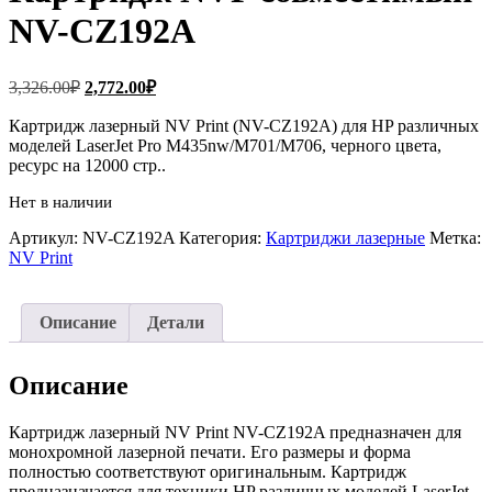
NV-CZ192A
Первоначальная
Текущая
3,326.00
₽
2,772.00
₽
цена
цена:
составляла
Картридж лазерный NV Print (NV-CZ192A) для HP различных
2,772.00₽.
моделей LaserJet Pro M435nw/M701/M706, черного цвета,
3,326.00₽.
ресурс на 12000 стр..
Нет в наличии
Артикул:
NV-CZ192A
Категория:
Картриджи лазерные
Метка:
NV Print
Описание
Детали
Описание
Картридж лазерный NV Print NV-CZ192A предназначен для
монохромной лазерной печати. Его размеры и форма
полностью соответствуют оригинальным. Картридж
предназначается для техники HP различных моделей LaserJet