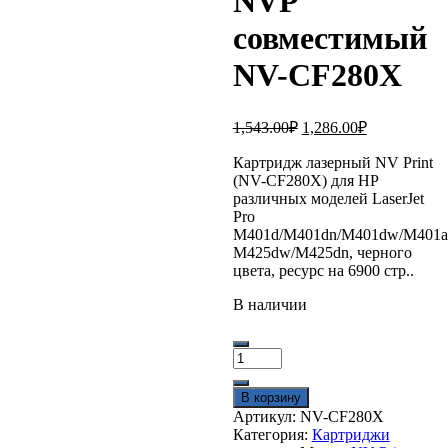
NVP
совместимый
NV-CF280X
Первоначальная
Текущая
1,543.00
₽
1,286.00
₽
цена
цена:
составляла
Картридж лазерный NV Print
1,286.00₽.
(NV-CF280X) для HP
1,543.00₽.
различных моделей LaserJet
Pro
M401d/M401dn/M401dw/M401a
M425dw/M425dn, черного
цвета, ресурс на 6900 стр..
В наличии
Количество
товара
Картридж
В корзину
NVP
Артикул:
NV-CF280X
совместимый
Категория:
Картриджи
NV-