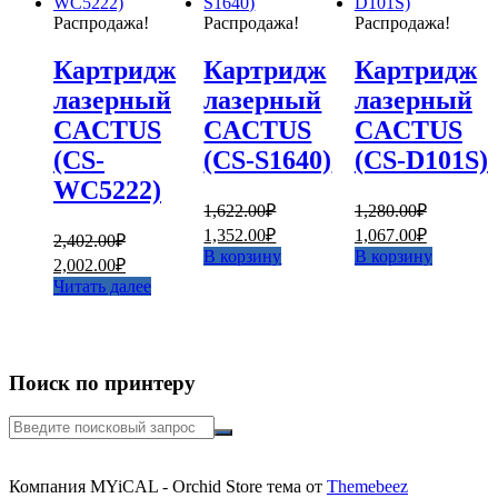
Распродажа!
Распродажа!
Распродажа!
Картридж
Картридж
Картридж
лазерный
лазерный
лазерный
CACTUS
CACTUS
CACTUS
(CS-
(CS-S1640)
(CS-D101S)
WC5222)
1,622.00
₽
1,280.00
₽
Первоначальная
Текущая
Первоначальная
Текущая
1,352.00
₽
1,067.00
₽
2,402.00
₽
цена
цена:
цена
цена:
В корзину
В корзину
Первоначальная
Текущая
2,002.00
₽
составляла
составляла
1,352.00₽.
1,067.00₽
цена
цена:
Читать далее
1,622.00₽.
1,280.00₽.
составляла
2,002.00₽.
2,402.00₽.
Поиск по принтеру
Искать:
Компания MYiCAL - Orchid Store тема от
Themebeez