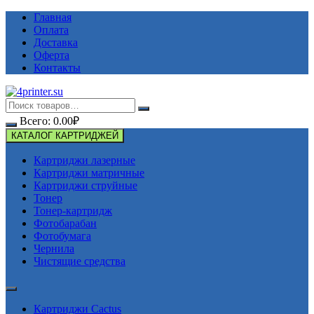
Перейти
Главная
к
Оплата
содержимому
Доставка
Оферта
Контакты
Всего:
0.00
₽
КАТАЛОГ КАРТРИДЖЕЙ
Картриджи лазерные
Картриджи матричные
Картриджи струйные
Тонер
Тонер-картридж
Фотобарабан
Фотобумага
Чернила
Чистящие средства
Картриджи Cactus