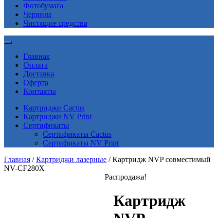
Фотобумага
Чернила
Чистящие средства
Главная
Оплата
Доставка
Оферта
Контакты
Картриджи Cactus
Картриджи NV Print
Сертификаты
Сертификаты Cactus
Сертификаты NV Print
Главная
/
Картриджи лазерные
/ Картридж NVP совместимый
NV-CF280X
Распродажа!
Картридж