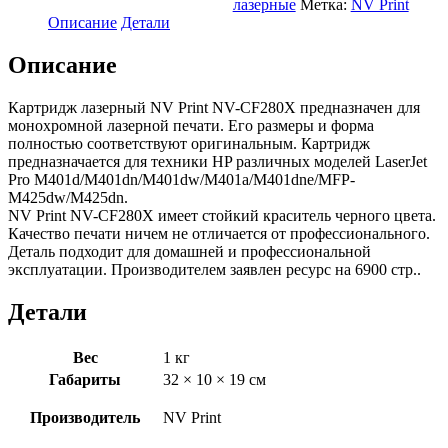
лазерные
Метка:
NV Print
CF280X
Описание
Детали
Описание
Картридж лазерный NV Print NV-CF280X предназначен для
монохромной лазерной печати. Его размеры и форма
полностью соответствуют оригинальным. Картридж
предназначается для техники HP различных моделей LaserJet
Pro M401d/M401dn/M401dw/M401a/M401dne/MFP-
M425dw/M425dn.
NV Print NV-CF280X имеет стойкий краситель черного цвета.
Качество печати ничем не отличается от профессионального.
Деталь подходит для домашней и профессиональной
эксплуатации. Производителем заявлен ресурс на 6900 стр..
Детали
Вес
1 кг
Габариты
32 × 10 × 19 см
Производитель
NV Print