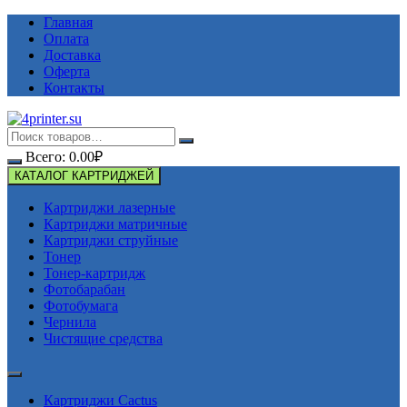
Перейти
Главная
к
Оплата
содержимому
Доставка
Оферта
Контакты
Всего:
0.00
₽
КАТАЛОГ КАРТРИДЖЕЙ
Картриджи лазерные
Картриджи матричные
Картриджи струйные
Тонер
Тонер-картридж
Фотобарабан
Фотобумага
Чернила
Чистящие средства
Картриджи Cactus