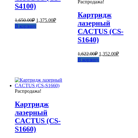
Распродажа!
S4100)
Картридж
Первоначальная
Текущая
1,650.00
₽
1,375.00
₽
лазерный
цена
цена:
В корзину
составляла
CACTUS (CS-
1,375.00₽.
1,650.00₽.
S1640)
Первоначальная
Текущая
1,622.00
₽
1,352.00
₽
цена
цена:
В корзину
составляла
1,352.00₽
1,622.00₽.
Распродажа!
Картридж
лазерный
CACTUS (CS-
S1660)