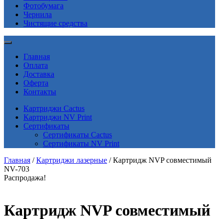
Фотобумага
Чернила
Чистящие средства
Главная
Оплата
Доставка
Оферта
Контакты
Картриджи Cactus
Картриджи NV Print
Сертификаты
Сертификаты Cactus
Сертификаты NV Print
Главная
/
Картриджи лазерные
/ Картридж NVP совместимый
NV-703
Распродажа!
Картридж NVP совместимый