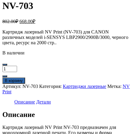
NV-703
Первоначальная
Текущая
802.00
₽
668.00
₽
цена
цена:
составляла
Картридж лазерный NV Print (NV-703) для CANON
668.00₽.
различных моделей i-SENSYS LBP2900/2900B/3000, черного
802.00₽.
цвета, ресурс на 2000 стр..
В наличии
Количество
товара
Картридж
В корзину
NVP
Артикул:
NV-703
Категория:
Картриджи лазерные
Метка:
NV
совместимый
Print
NV-
703
Описание
Детали
Описание
Картридж лазерный NV Print NV-703 предназначен для
монохромной лазерной печати. Его размеры и форма