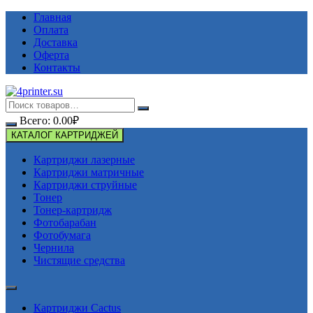
Перейти
Главная
к
Оплата
содержимому
Доставка
Оферта
Контакты
Всего:
0.00
₽
КАТАЛОГ КАРТРИДЖЕЙ
Картриджи лазерные
Картриджи матричные
Картриджи струйные
Тонер
Тонер-картридж
Фотобарабан
Фотобумага
Чернила
Чистящие средства
Картриджи Cactus