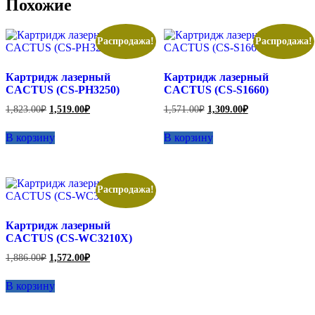
Похожие
Распродажа!
Распродажа!
Картридж лазерный
Картридж лазерный
CACTUS (CS-PH3250)
CACTUS (CS-S1660)
Первоначальная
Текущая
Первоначальная
Текущая
1,823.00
₽
1,519.00
₽
1,571.00
₽
1,309.00
₽
цена
цена:
цена
цена:
составляла
составляла
1,519.00₽.
1,309.00₽.
В корзину
В корзину
1,823.00₽.
1,571.00₽.
Распродажа!
Картридж лазерный
CACTUS (CS-WC3210X)
Первоначальная
Текущая
1,886.00
₽
1,572.00
₽
цена
цена:
составляла
1,572.00₽.
В корзину
1,886.00₽.