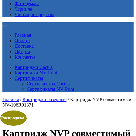
Фотобумага
Чернила
Чистящие средства
Главная
Оплата
Доставка
Оферта
Контакты
Картриджи Cactus
Картриджи NV Print
Сертификаты
Сертификаты Cactus
Сертификаты NV Print
Главная
/
Картриджи лазерные
/ Картридж NVP совместимый
NV-106R01371
Распродажа!
Картридж NVP совместимый