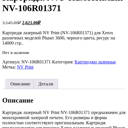
NV-106R01371
Первоначальная
Текущая
3,145.00
₽
2,621.00
₽
цена
цена:
составляла
Картридж лазерный NV Print (NV-106R01371) для Xerox
2,621.00₽.
различных моделей Phaser 3600, черного цвета, ресурс на
3,145.00₽.
14000 стр..
Нет в наличии
Артикул:
NV-106R01371
Категория:
Картриджи лазерные
Метка:
NV Print
Описание
Детали
Описание
Картридж лазерный NV Print NV-106R01371 предназначен для
монохромной лазерной печати. Его размеры и форма
полностью соответствуют оригинальным. Картридж
предназначается для техники Xerox различных моделей Phaser