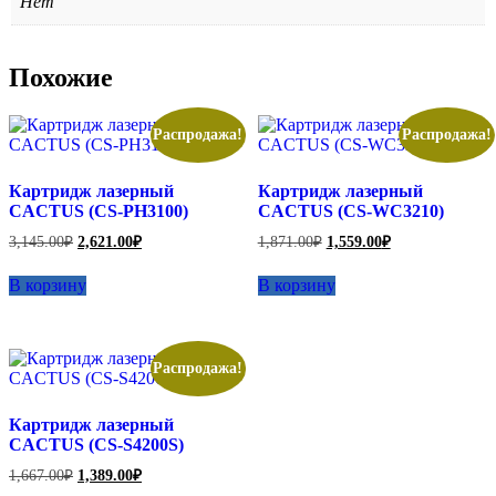
Нет
Похожие
Распродажа!
Распродажа!
Картридж лазерный
Картридж лазерный
CACTUS (CS-PH3100)
CACTUS (CS-WC3210)
Первоначальная
Текущая
Первоначальная
Текущая
3,145.00
₽
2,621.00
₽
1,871.00
₽
1,559.00
₽
цена
цена:
цена
цена:
составляла
составляла
2,621.00₽.
1,559.00₽.
В корзину
В корзину
3,145.00₽.
1,871.00₽.
Распродажа!
Картридж лазерный
CACTUS (CS-S4200S)
Первоначальная
Текущая
1,667.00
₽
1,389.00
₽
цена
цена: