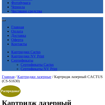
Фотобумага
Чернила
Чистящие средства
Главная
Оплата
Доставка
Оферта
Контакты
Картриджи Cactus
Картриджи NV Print
Сертификаты
Сертификаты Cactus
Сертификаты NV Print
Главная
/
Картриджи лазерные
/ Картридж лазерный CACTUS
(CS-S1630)
Распродажа!
Картридж лазерный