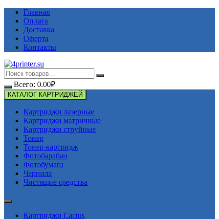
Перейти
Главная
к
Оплата
содержимому
Доставка
Оферта
Контакты
Всего:
0.00
₽
КАТАЛОГ КАРТРИДЖЕЙ
Картриджи лазерные
Картриджи матричные
Картриджи струйные
Тонер
Тонер-картридж
Фотобарабан
Фотобумага
Чернила
Чистящие средства
Картриджи Cactus