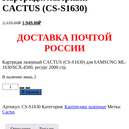
CACTUS (CS-S1630)
Первоначальная
Текущая
2,339.00
₽
1,949.00
₽
цена
цена:
составляла
1,949.00₽.
ДОСТАВКА ПОЧТОЙ
2,339.00₽.
РОССИИ
Картридж лазерный CACTUS (CS-S1630) для SAMSUNG ML-
1630/SCX-4500, ресурс 2000 стр.
В наличии лишь 2
Количество
товара
В корзину
Картридж
лазерный
CACTUS
Артикул:
CS-S1630
Категория:
Картриджи лазерные
Метка:
(CS-
Cactus
S1630)
Описание
Детали