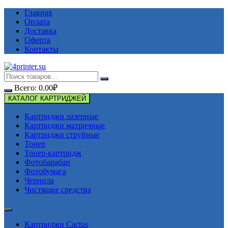
Перейти
Главная
к
Оплата
содержимому
Доставка
Оферта
Контакты
Всего:
0.00
₽
КАТАЛОГ КАРТРИДЖЕЙ
Картриджи лазерные
Картриджи матричные
Картриджи струйные
Тонер
Тонер-картридж
Фотобарабан
Фотобумага
Чернила
Чистящие средства
Картриджи Cactus