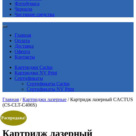
Фотобумага
Чернила
Чистящие средства
Главная
Оплата
Доставка
Оферта
Контакты
Картриджи Cactus
Картриджи NV Print
Сертификаты
Сертификаты Cactus
Сертификаты NV Print
Главная
/
Картриджи лазерные
/ Картридж лазерный CACTUS
(CS-CLT-C406S)
Распродажа!
Картридж лазерный