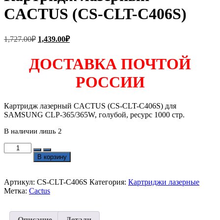
CACTUS (CS-CLT-C406S)
Первоначальная
Текущая
1,727.00
₽
1,439.00
₽
цена
цена:
составляла
1,439.00₽.
ДОСТАВКА ПОЧТОЙ
1,727.00₽.
РОССИИ
Картридж лазерный CACTUS (CS-CLT-C406S) для
SAMSUNG CLP-365/365W, голубой, ресурс 1000 стр.
В наличии лишь 2
Количество
товара
В корзину
Картридж
лазерный
CACTUS
Артикул:
CS-CLT-C406S
Категория:
Картриджи лазерные
(CS-
Метка:
Cactus
CLT-
C406S)
Описание
Детали