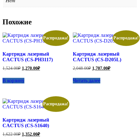
Нет
Похожие
Распродажа!
Распродажа!
Картридж лазерный
Картридж лазерный
CACTUS (CS-PH3117)
CACTUS (CS-D205L)
Первоначальная
Текущая
Первоначальная
Текущая
1,524.00
₽
1,270.00
₽
2,048.00
₽
1,707.00
₽
цена
цена:
цена
цена:
составляла
составляла
1,270.00₽.
1,707.00₽.
В корзину
Читать далее
1,524.00₽.
2,048.00₽.
Распродажа!
Картридж лазерный
CACTUS (CS-S1640)
Первоначальная
Текущая
1,622.00
₽
1,352.00
₽
цена
цена: