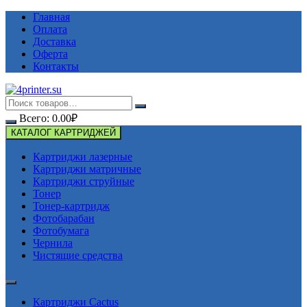
Перейти
Главная
к
Оплата
содержимому
Доставка
Оферта
Контакты
Всего:
0.00
₽
КАТАЛОГ КАРТРИДЖЕЙ
Картриджи лазерные
Картриджи матричные
Картриджи струйные
Тонер
Тонер-картридж
Фотобарабан
Фотобумага
Чернила
Чистящие средства
Картриджи Cactus