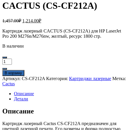
CACTUS (CS-CF212A)
Первоначальная
Текущая
1,457.00
₽
1,214.00
₽
цена
цена:
составляла
Картридж лазерный CACTUS (CS-CF212A) для HP LaserJet
1,214.00₽.
Pro 200 M276n/M276nw, желтый, ресурс 1800 стр.
1,457.00₽.
В наличии
Количество
товара
Картридж
В корзину
лазерный
Артикул:
CS-CF212A
Категория:
Картриджи лазерные
Метка:
CACTUS
Cactus
(CS-
CF212A)
Описание
Детали
Описание
Картридж лазерный Cactus CS-CF212A предназначен для
цветной лазерной печати. Его размеры и форма полностью