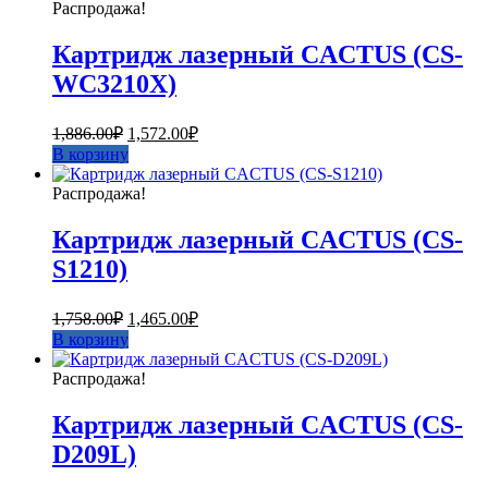
Распродажа!
Картридж лазерный CACTUS (CS-
WC3210X)
Первоначальная
Текущая
1,886.00
₽
1,572.00
₽
цена
цена:
В корзину
составляла
1,572.00₽.
1,886.00₽.
Распродажа!
Картридж лазерный CACTUS (CS-
S1210)
Первоначальная
Текущая
1,758.00
₽
1,465.00
₽
цена
цена:
В корзину
составляла
1,465.00₽.
1,758.00₽.
Распродажа!
Картридж лазерный CACTUS (CS-
D209L)