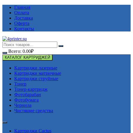
Перейти
Главная
к
Оплата
содержимому
Доставка
Оферта
Контакты
Всего:
0.00
₽
КАТАЛОГ КАРТРИДЖЕЙ
Картриджи лазерные
Картриджи матричные
Картриджи струйные
Тонер
Тонер-картридж
Фотобарабан
Фотобумага
Чернила
Чистящие средства
Картриджи Cactus