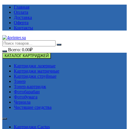
Перейти
Главная
к
Оплата
содержимому
Доставка
Оферта
Контакты
Всего:
0.00
₽
КАТАЛОГ КАРТРИДЖЕЙ
Картриджи лазерные
Картриджи матричные
Картриджи струйные
Тонер
Тонер-картридж
Фотобарабан
Фотобумага
Чернила
Чистящие средства
Картриджи Cactus