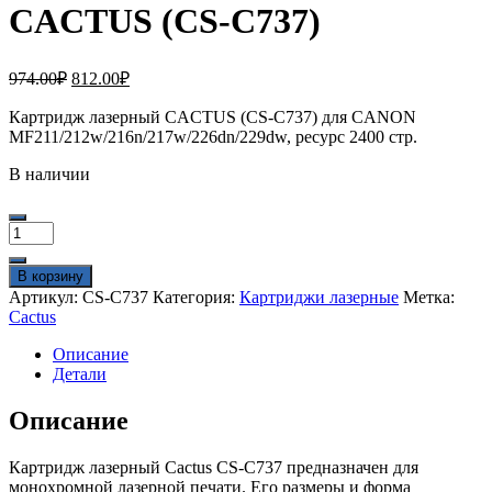
CACTUS (CS-C737)
Первоначальная
Текущая
974.00
₽
812.00
₽
цена
цена:
составляла
Картридж лазерный CACTUS (CS-C737) для CANON
812.00₽.
MF211/212w/216n/217w/226dn/229dw, ресурс 2400 стр.
974.00₽.
В наличии
Количество
товара
Картридж
В корзину
лазерный
Артикул:
CS-C737
Категория:
Картриджи лазерные
Метка:
CACTUS
Cactus
(CS-
C737)
Описание
Детали
Описание
Картридж лазерный Cactus CS-C737 предназначен для
монохромной лазерной печати. Его размеры и форма