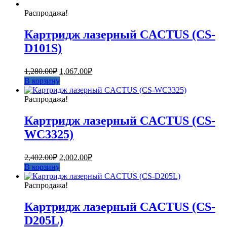
Распродажа!
Картридж лазерный CACTUS (CS-
D101S)
Первоначальная
Текущая
1,280.00
₽
1,067.00
₽
цена
цена:
В корзину
составляла
1,067.00₽.
1,280.00₽.
Распродажа!
Картридж лазерный CACTUS (CS-
WC3325)
Первоначальная
Текущая
2,402.00
₽
2,002.00
₽
цена
цена:
В корзину
составляла
2,002.00₽.
2,402.00₽.
Распродажа!
Картридж лазерный CACTUS (CS-
D205L)