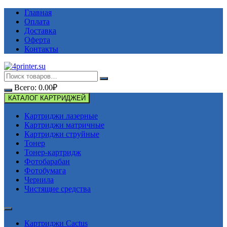
Перейти
Главная
к
Оплата
содержимому
Доставка
Оферта
Контакты
Всего:
0.00
₽
КАТАЛОГ КАРТРИДЖЕЙ
Картриджи лазерные
Картриджи матричные
Картриджи струйные
Тонер
Тонер-картридж
Фотобарабан
Фотобумага
Чернила
Чистящие средства
Картриджи Cactus