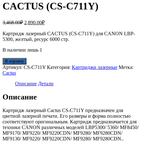
CACTUS (CS-C711Y)
Первоначальная
Текущая
3,468.00
₽
2,890.00
₽
цена
цена:
составляла
Картридж лазерный CACTUS (CS-C711Y) для CANON LBP-
2,890.00₽.
5300, желтый, ресурс 6000 стр.
3,468.00₽.
В наличии лишь 1
Количество
В корзину
товара
Артикул:
CS-C711Y
Категория:
Картриджи лазерные
Метка:
Картридж
Cactus
лазерный
CACTUS
Описание
Детали
(CS-
C711Y)
Описание
Картридж лазерный Cactus CS-C711Y предназначен для
цветной лазерной печати. Его размеры и форма полностью
соответствуют оригинальным. Картридж предназначается для
техники CANON различных моделей LBP5300/ 5360/ MF8450/
MF9170/ MF9220/ MF9220CDN/ MF9280/ MF9280CDN/
MF9130/ MF9220/ MF9220CDN/ MF9280/ MF9280CDN..