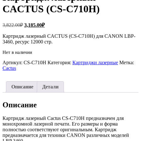
CACTUS (CS-C710H)
Первоначальная
Текущая
3,822.00
₽
3,185.00
₽
цена
цена:
составляла
Картридж лазерный CACTUS (CS-C710H) для CANON LBP-
3,185.00₽.
3460, ресурс 12000 стр.
3,822.00₽.
Нет в наличии
Артикул:
CS-C710H
Категория:
Картриджи лазерные
Метка:
Cactus
Описание
Детали
Описание
Картридж лазерный Cactus CS-C710H предназначен для
монохромной лазерной печати. Его размеры и форма
полностью соответствуют оригинальным. Картридж
предназначается для техники CANON различных моделей
LBP 3460..