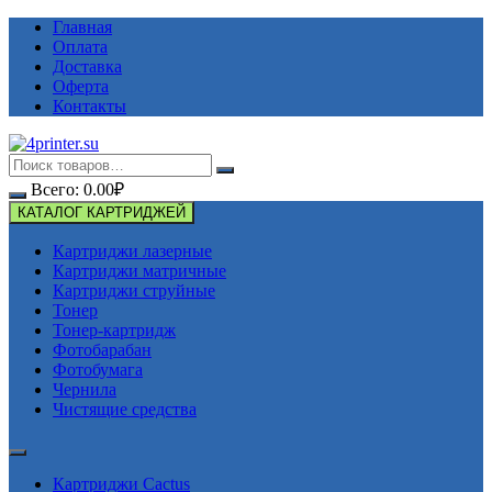
Перейти
Главная
к
Оплата
содержимому
Доставка
Оферта
Контакты
Всего:
0.00
₽
КАТАЛОГ КАРТРИДЖЕЙ
Картриджи лазерные
Картриджи матричные
Картриджи струйные
Тонер
Тонер-картридж
Фотобарабан
Фотобумага
Чернила
Чистящие средства
Картриджи Cactus