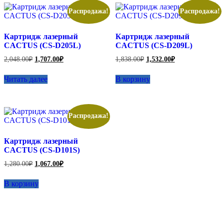
Распродажа!
Распродажа!
Картридж лазерный
Картридж лазерный
CACTUS (CS-D205L)
CACTUS (CS-D209L)
Первоначальная
Текущая
Первоначальная
Текущая
2,048.00
₽
1,707.00
₽
1,838.00
₽
1,532.00
₽
цена
цена:
цена
цена:
составляла
составляла
1,707.00₽.
1,532.00₽.
Читать далее
В корзину
2,048.00₽.
1,838.00₽.
Распродажа!
Картридж лазерный
CACTUS (CS-D101S)
Первоначальная
Текущая
1,280.00
₽
1,067.00
₽
цена
цена:
составляла
1,067.00₽.
В корзину
1,280.00₽.