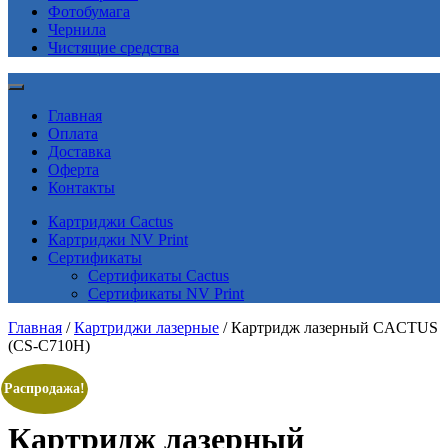
Фотобумага
Чернила
Чистящие средства
Главная
Оплата
Доставка
Оферта
Контакты
Картриджи Cactus
Картриджи NV Print
Сертификаты
Сертификаты Cactus
Сертификаты NV Print
Главная
/
Картриджи лазерные
/ Картридж лазерный CACTUS
(CS-C710H)
Распродажа!
Картридж лазерный