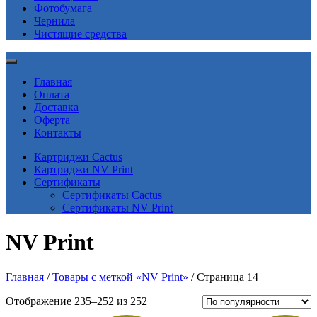
Фотобумага
Чернила
Чистящие средства
Главная
Оплата
Доставка
Оферта
Контакты
Картриджи Cactus
Картриджи NV Print
Сертификаты
Сертификаты Cactus
Сертификаты NV Print
NV Print
Главная
/
Товары с меткой «NV Print»
/ Страница 14
Сортировка:
Отображение 235–252 из 252
по