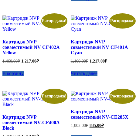
1,460.00₽.
Распродажа!
Распродажа!
Картридж NVP
Картридж NVP
совместимый NV-CF402A
совместимый NV-CF401A
Yellow
Cyan
Первоначальная
Текущая
Первоначальная
Текущая
1,460.00
₽
1,217.00
₽
1,460.00
₽
1,217.00
₽
цена
цена:
цена
цена:
составляла
составляла
1,217.00₽.
1,217.00₽.
В корзину
Читать далее
1,460.00₽.
1,460.00₽.
Распродажа!
Распродажа!
Картридж NVP
Картридж NVP
совместимый NV-CE285X
совместимый NV-CF400A
Первоначальная
Текущая
1,002.00
₽
835.00
₽
Black
цена
цена:
составляла
835.00₽.
Первоначальная
Текущая