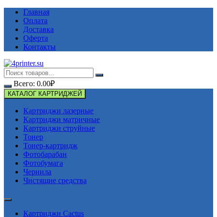
Перейти
Главная
к
Оплата
содержимому
Доставка
Оферта
Контакты
Всего:
0.00
₽
КАТАЛОГ КАРТРИДЖЕЙ
Картриджи лазерные
Картриджи матричные
Картриджи струйные
Тонер
Тонер-картридж
Фотобарабан
Фотобумага
Чернила
Чистящие средства
Картриджи Cactus